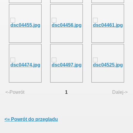
<-Powrót
1
Dalej->
<= Powrót do przeglądu