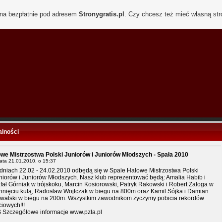
ona bezpłatnie pod adresem
Stronygratis.pl
. Czy chcesz też mieć własną st
alności
we Mistrzostwa Polski Juniorów i Juniorów Młodszych - Spała 2010
data
21.01.2010, o 15:37
dniach 22.02 - 24.02.2010 odbędą się w Spale Halowe Mistrzostwa Polski
niorów i Juniorów Młodszych. Nasz klub reprezentować będą: Amalia Habib i
fał Górniak w trójskoku, Marcin Kosiorowski, Patryk Rakowski i Robert Załoga w
hnięciu kulą, Radosław Wojtczak w biegu na 800m oraz Kamil Sójka i Damian
walski w biegu na 200m. Wszystkim zawodnikom życzymy pobicia rekordów
ciowych!!!
S Szczegółowe informacje www.pzla.pl