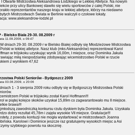
ę I Otwarte Mistrzostwa Aleksandrowa Łódzkiego w Lekkiej Atletyce. Na nowym
iekcie przy ulicy Bankowej stawiło się wielu sportowców z całej Polski, nie
brakło reprezentantów naszego kraju w lekkiej atletyce, którzy na niedawno
bytych Mistrzostwach Świata w Berlinie walczyli o czołowe lokaty.
lacja: www.aleksandrow-lodzki.pl
- Bielsko Biała 29-30. 08.2009 r
ata
11.09.2009, o 09:47
W dniach 29-30. 08.2009 r w Bielsko Białej odbyły się Młodzieżowe Mistrzostwa
Polski w lekkiej atletyce. Nasz klub (mks Aleksandrów) reprezentował Karol
ffman w trójskoku uzyskując wynik 16,00m, I miejsce, oraz Dominika Jakuła
rawiając miłą niespodziankę zdobywając wicemistrzostwo Polski w rzucie
skiem z wynikiem 47,62
rzostwa Polski Seniorów - Bydgoszcz 2009
data
03.08.2009, o 20:06
dniach 1 - 3 sierpnia 2009 roku odbyły się w Bydgoszczy Mistrzostwa Polski
niorów.
cemistrzem Polski w trójskoku został Karol Hoffmann!!!
rol w piątej kolejce skoków uzyskał 15,89m co zagwarantowało mu II miejsce.
elkie brawa!!!
jmłodszą zawodniczką konkursu rzutu dyskiem była Dominika Jakuła. Uzyskała
rdzo dobry rezultat 45,78m i zajęła wysokie VII miejsce. Gratulacje!!!
estety, z powodu kontuzji nie mogła wystartować w mistrzostwach Joanna
ibińska. Karolowi i Dominice jeszcze raz gratulujemy wysokich miejsc a Asi
czymy szybkiego powrotu na skocznię.