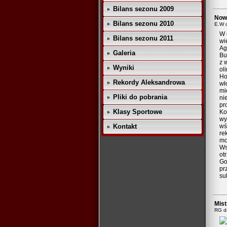
Bilans sezonu 2009
Nowa
Bilans sezonu 2010
E.W 
W 
Bilans sezonu 2011
wi
Ag
Galeria
Bu
z 
Wyniki
ol
Ho
Rekordy Aleksandrowa
wł
mi
Pliki do pobrania
ni
pr
Klasy Sportowe
Ko
wy
Kontakt
wś
re
mo
Ws
ot
Go
pr
su
Mist
RG d