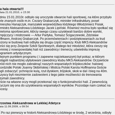
 hala otwarta!!!
data
21.01.2010, o 15:30
dniu 15.01.2010r. odbyło się uroczyste otwarcie hali sportowej, na które przybyło
ele znanych osób m.in. Cezary Grabarczyk, minister infrastruktury, poseł
nieszka Hanajczyk, marszałek województwa łódzkiego Włodzimierz Fisiak,
rmistrz Aleksandrowa Łódzkiego Jacek Lipiński. Również można było spotkać się
wieloma sportowcami, którzy swego czasu uzyskiwali bardzo dobre wyniki,
impijczycy i mistrzowie — Artur Partyka, Tomasz Ścigaczewski, Zdzisław
ffmann, Andrzej Grabarczyk. Po przemówieniach i podziękowaniach za trud
ożony w budowę hali odbyła się druga część imprezy. Klub MKS Aleksandrów
eści się przy Zespole Szkół Sportowych, dlatego też młodzież, która cieszy się
emniej z nowopowstałej hali niż zawodnicy i trenerzy, uświetniła imprezę
ogramem artystycznym.
lejnym punktem programu ( i zapewne najciekawszym) był pokaz, w którym
stąpili najbardziej utytułowani zawodnicy klubu MKS Aleksandrów. Oczywiście
ród nich nie mogło zabraknąć naszych wspaniałych trójskoczków: halowej
kordzistki Polski Joanny Skibińskiej i Mistrza Polski Karola Hoffmanna Goście
gli zobaczyć: pchnięcie kulą, rzut dyskiem, trójskok, skok w dal i bieg na 40m.
zyscy byli niezmiernie zadowoleni z tego jakie możliwości do trenowania
rzymali zawodnicy.
ście na własne oczy mogli przekonać się o funkcjonalności hali. Z pewnością
zyczyni się ona do uzyskiwania wspaniałych wyników. Pozostaje nam czekać na
kcesy.
rzostwa Aleksandrowa w Lekkiej Atletyce
ata
11.09.2009, o 09:54
Po raz pierwszy w historii Aleksandrowa Łódzkiego w środę, 2 września, odbyły