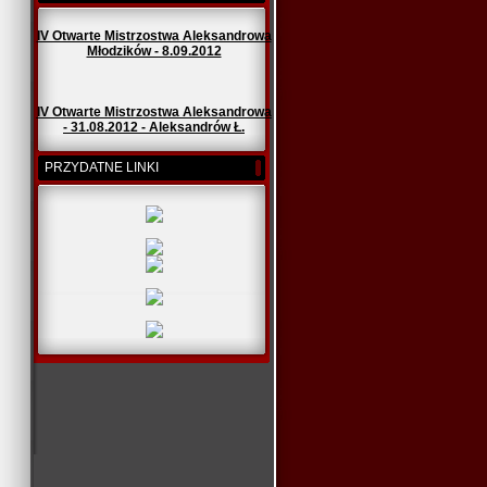
IV Otwarte Mistrzostwa Aleksandrowa
Młodzików - 8.09.2012
IV Otwarte Mistrzostwa Aleksandrowa
- 31.08.2012 - Aleksandrów Ł.
PRZYDATNE LINKI