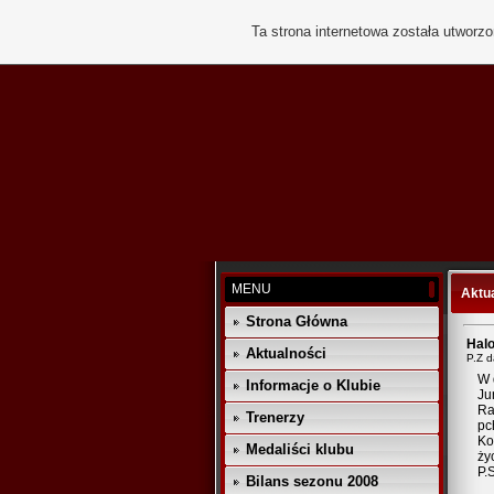
Ta strona internetowa została utworz
MENU
Aktu
Strona Główna
Halo
Aktualności
P.Z 
W 
Informacje o Klubie
Ju
Ra
Trenerzy
pc
Ko
Medaliści klubu
ży
P.
Bilans sezonu 2008