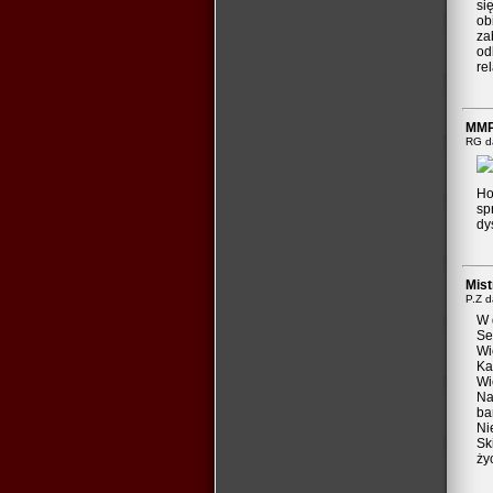
si
ob
za
od
re
MMP 
RG d
Ho
sp
dy
Mist
P.Z 
W 
Se
Wi
Ka
Wi
Na
ba
Ni
Sk
ży